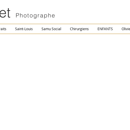
et
Photographe
raits
Saint-Louis
Samu Social
Chirurgiens
ENFANTS
Olivi